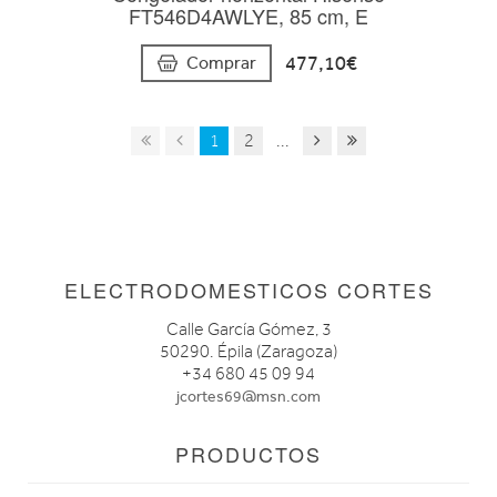
FT546D4AWLYE, 85 cm, E
477,10€
Comprar
1
2
...
ELECTRODOMESTICOS CORTES
Calle García Gómez, 3
50290. Épila (Zaragoza)
+34 680 45 09 94
jcortes69@msn.com
PRODUCTOS