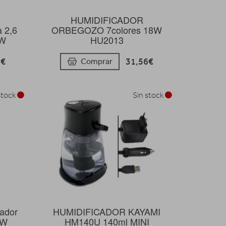
HUMIDIFICADOR
a 2,6
ORBEGOZO 7colores 18W
 W
HU2013
2€
31,56€
Comprar
stock
Sin stock
cador
HUMIDIFICADOR KAYAMI
 W
HM140U 140ml MINI