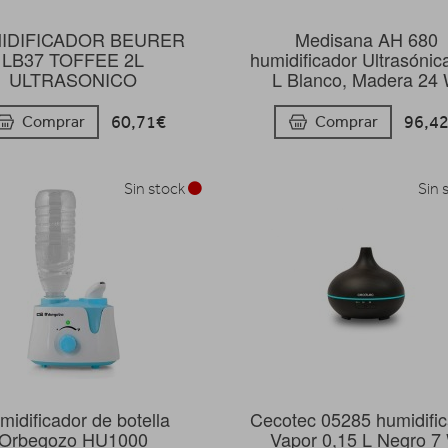
IDIFICADOR BEURER
Medisana AH 680
LB37 TOFFEE 2L
humidificador Ultrasónic
ULTRASONICO
L Blanco, Madera 24
60,71€
96,4
Comprar
Comprar
Sin stock
Sin 
midificador de botella
Cecotec 05285 humidifi
Orbegozo HU1000
Vapor 0,15 L Negro 7