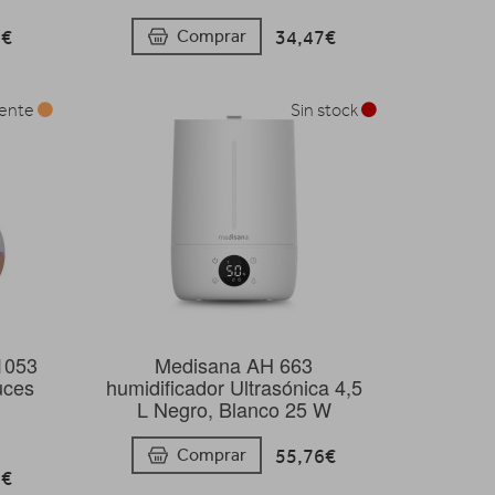
6€
34,47€
Comprar
mente
Sin stock
1053
Medisana AH 663
uces
humidificador Ultrasónica 4,5
s
L Negro, Blanco 25 W
55,76€
Comprar
3€