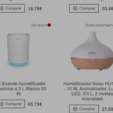
18,76€
20,3
Comprar
Comprar
Sin stock
Stock próxima
 Evande humidificador
Humidificador Solac HU
asónica 4,5 L Blanco 30
- 10 W, Aromatizador, L
W
LED, 0'3 L, 2 nivele
intensidad
65,73€
Comprar
27,0
Comprar